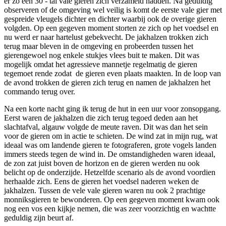
er zo een 30 - tal vale gieren zich verzameld hadden. Na geduldig
observeren of de omgeving wel veilig is komt de eerste vale gier met
gespreide vleugels dichter en dichter waarbij ook de overige gieren
volgden. Op een gegeven moment storten ze zich op het voedsel en
nu werd er naar hartelust gebekvecht. De jakhalzen trokken zich
terug maar bleven in de omgeving en probeerden tussen het
gierengewoel nog enkele stukjes vlees buit te maken. Dit was
mogelijk omdat het agressieve mannetje regelmatig de gieren
tegemoet rende zodat de gieren even plaats maakten. In de loop van
de avond trokken de gieren zich terug en namen de jakhalzen het
commando terug over.
Na een korte nacht ging ik terug de hut in een uur voor zonsopgang.
Eerst waren de jakhalzen die zich terug tegoed deden aan het
slachtafval, algauw volgde de meute raven. Dit was dan het sein
voor de gieren om in actie te schieten. De wind zat in mijn rug, wat
ideaal was om landende gieren te fotograferen, grote vogels landen
immers steeds tegen de wind in. De omstandigheden waren ideaal,
de zon zat juist boven de horizon en de gieren werden nu ook
belicht op de onderzijde. Hetzelfde scenario als de avond voordien
herhaalde zich. Eens de gieren het voedsel naderen weken de
jakhalzen. Tussen de vele vale gieren waren nu ook 2 prachtige
monniksgieren te bewonderen. Op een gegeven moment kwam ook
nog een vos een kijkje nemen, die was zeer voorzichtig en wachtte
geduldig zijn beurt af.