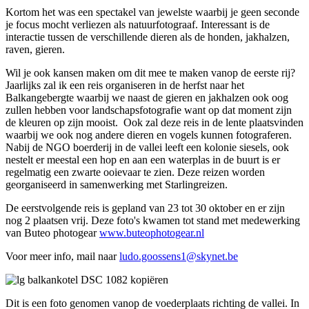
Kortom het was een spectakel van jewelste waarbij je geen seconde
je focus mocht verliezen als natuurfotograaf. Interessant is de
interactie tussen de verschillende dieren als de honden, jakhalzen,
raven, gieren.
Wil je ook kansen maken om dit mee te maken vanop de eerste rij?
Jaarlijks zal ik een reis organiseren in de herfst naar het
Balkangebergte waarbij we naast de gieren en jakhalzen ook oog
zullen hebben voor landschapsfotografie want op dat moment zijn
de kleuren op zijn mooist. Ook zal deze reis in de lente plaatsvinden
waarbij we ook nog andere dieren en vogels kunnen fotograferen.
Nabij de NGO boerderij in de vallei leeft een kolonie siesels, ook
nestelt er meestal een hop en aan een waterplas in de buurt is er
regelmatig een zwarte ooievaar te zien. Deze reizen worden
georganiseerd in samenwerking met Starlingreizen.
De eerstvolgende reis is gepland van 23 tot 30 oktober en er zijn
nog 2 plaatsen vrij. Deze foto's kwamen tot stand met medewerking
van Buteo photogear
www.buteophotogear.nl
Voor meer info, mail naar
ludo.goossens1@skynet.be
Dit is een foto genomen vanop de voederplaats richting de vallei. In