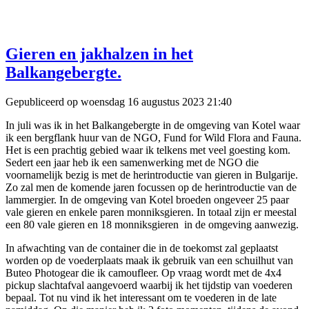
Gieren en jakhalzen in het
Balkangebergte.
Gepubliceerd op woensdag 16 augustus 2023 21:40
In juli was ik in het Balkangebergte in de omgeving van Kotel waar
ik een bergflank huur van de NGO, Fund for Wild Flora and Fauna.
Het is een prachtig gebied waar ik telkens met veel goesting kom.
Sedert een jaar heb ik een samenwerking met de NGO die
voornamelijk bezig is met de herintroductie van gieren in Bulgarije.
Zo zal men de komende jaren focussen op de herintroductie van de
lammergier. In de omgeving van Kotel broeden ongeveer 25 paar
vale gieren en enkele paren monniksgieren. In totaal zijn er meestal
een 80 vale gieren en 18 monniksgieren in de omgeving aanwezig.
In afwachting van de container die in de toekomst zal geplaatst
worden op de voederplaats maak ik gebruik van een schuilhut van
Buteo Photogear die ik camoufleer. Op vraag wordt met de 4x4
pickup slachtafval aangevoerd waarbij ik het tijdstip van voederen
bepaal. Tot nu vind ik het interessant om te voederen in de late