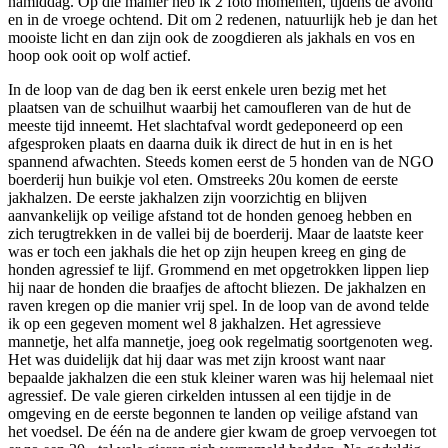
namiddag. Op die manier heb ik 2 foto momenten, tijdens de avond
en in de vroege ochtend. Dit om 2 redenen, natuurlijk heb je dan het
mooiste licht en dan zijn ook de zoogdieren als jakhals en vos en
hoop ook ooit op wolf actief.
In de loop van de dag ben ik eerst enkele uren bezig met het
plaatsen van de schuilhut waarbij het camoufleren van de hut de
meeste tijd inneemt. Het slachtafval wordt gedeponeerd op een
afgesproken plaats en daarna duik ik direct de hut in en is het
spannend afwachten. Steeds komen eerst de 5 honden van de NGO
boerderij hun buikje vol eten. Omstreeks 20u komen de eerste
jakhalzen. De eerste jakhalzen zijn voorzichtig en blijven
aanvankelijk op veilige afstand tot de honden genoeg hebben en
zich terugtrekken in de vallei bij de boerderij. Maar de laatste keer
was er toch een jakhals die het op zijn heupen kreeg en ging de
honden agressief te lijf. Grommend en met opgetrokken lippen liep
hij naar de honden die braafjes de aftocht bliezen. De jakhalzen en
raven kregen op die manier vrij spel. In de loop van de avond telde
ik op een gegeven moment wel 8 jakhalzen. Het agressieve
mannetje, het alfa mannetje, joeg ook regelmatig soortgenoten weg.
Het was duidelijk dat hij daar was met zijn kroost want naar
bepaalde jakhalzen die een stuk kleiner waren was hij helemaal niet
agressief. De vale gieren cirkelden intussen al een tijdje in de
omgeving en de eerste begonnen te landen op veilige afstand van
het voedsel. De één na de andere gier kwam de groep vervoegen tot