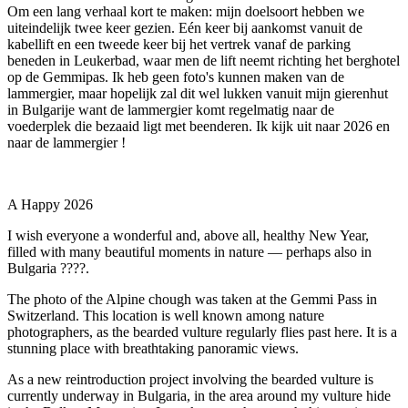
Om een lang verhaal kort te maken: mijn doelsoort hebben we
uiteindelijk twee keer gezien. Eén keer bij aankomst vanuit de
kabellift en een tweede keer bij het vertrek vanaf de parking
beneden in Leukerbad, waar men de lift neemt richting het berghotel
op de Gemmipas. Ik heb geen foto's kunnen maken van de
lammergier, maar hopelijk zal dit wel lukken vanuit mijn gierenhut
in Bulgarije want de lammergier komt regelmatig naar de
voederplek die bezaaid ligt met beenderen. Ik kijk uit naar 2026 en
naar de lammergier !
A Happy 2026
I wish everyone a wonderful and, above all, healthy New Year,
filled with many beautiful moments in nature — perhaps also in
Bulgaria ????.
The photo of the Alpine chough was taken at the Gemmi Pass in
Switzerland. This location is well known among nature
photographers, as the bearded vulture regularly flies past here. It is a
stunning place with breathtaking panoramic views.
As a new reintroduction project involving the bearded vulture is
currently underway in Bulgaria, in the area around my vulture hide